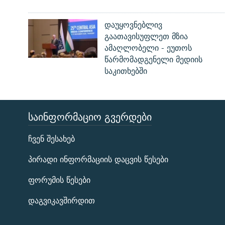
დაუყოვნებლივ
გაათავისუფლეთ მზია
ამაღლობელი - ეუთოს
წარმომადგენელი მედიის
საკითხებში
ᲡᲐᲘᲜᲤᲝᲠᲛᲐᲪᲘᲝ ᲒᲕᲔᲠᲓᲔᲑᲘ
ЭХО КАВКАЗА
ჩვენ შესახებ
ᲒᲐᲛᲝᲘᲬᲔᲠᲔ
პირადი ინფორმაციის დაცვის წესები
ფორუმის წესები
დაგვიკავშირდით
რთე/რთ-ის ყველა საიტი