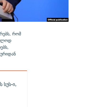
რებს, რომ
ხოლოდ
ებს,
ხურიდან
 სუს-ი,