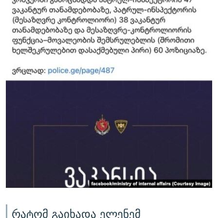
რატომ გაიხადა ელენემ