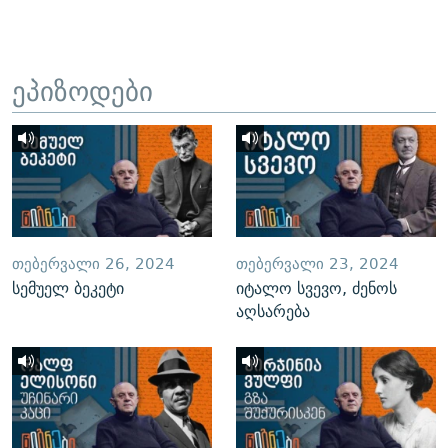
ეპიზოდები
ᲗᲔᲑᲔᲠᲕᲐᲚᲘ 26, 2024
ᲗᲔᲑᲔᲠᲕᲐᲚᲘ 23, 2024
სემუელ ბეკეტი
იტალო სვევო, ძენოს
აღსარება