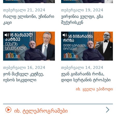
ᲗᲔᲑᲔᲠᲕᲐᲚᲘ 21, 2024
ᲗᲔᲑᲔᲠᲕᲐᲚᲘ 19, 2024
რალფ ელისონი, უჩინარი
ვირჯინია ვულფი, გზა
კაცი
შუქურისკენ
ᲗᲔᲑᲔᲠᲕᲐᲚᲘ 16, 2024
ᲗᲔᲑᲔᲠᲕᲐᲚᲘ 14, 2024
ჯონ მაქსველ კუტზეე,
ჟუან გიმარაინს როზა,
იესოს სიკვდილი
დიდი სერტანის ტროპები
იხ. ყველა ეპიზოდი
ᲘᲮ. ᲢᲔᲚᲔᲞᲠᲝᲒᲠᲐᲛᲔᲑᲘ