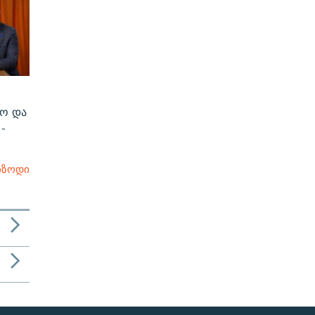
რო და
-
იზოდი