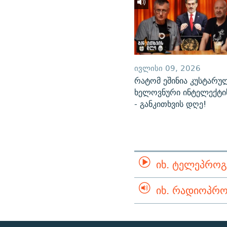
ᲘᲕᲚᲘᲡᲘ 09, 2026
რატომ ეშინია კუსტარუ
ხელოვნური ინტელექტი
- განკითხვის დღე!
ᲘᲮ. ᲢᲔᲚᲔᲞᲠᲝᲒ
ᲘᲮ. ᲠᲐᲓᲘᲝᲞᲠᲝ