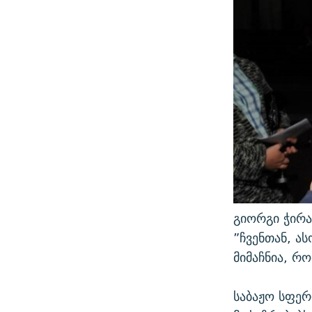
გიორგი ჭირა
”ჩვენთან, ა
მიმაჩნია, რ
საბაჟო სფე