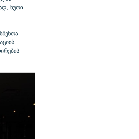
ად, ხუთი
ესმენთა
აციის
რირების