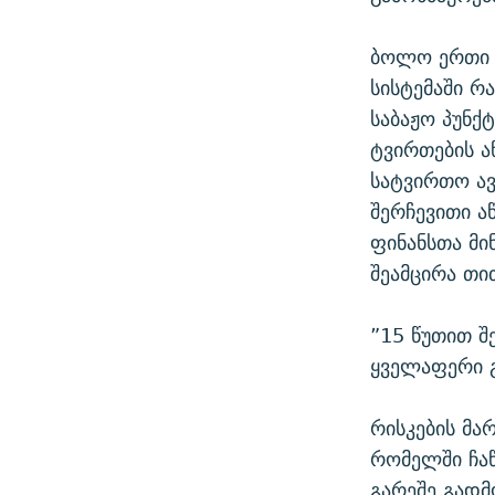
ბოლო ერთი წ
სისტემაში რ
საბაჟო პუნქ
ტვირთების ა
სატვირთო ა
შერჩევითი 
ფინანსთა მი
შეამცირა თი
”15 წუთით შ
ყველაფერი გ
რისკების მა
რომელში ჩაწ
გარეშე გადმ