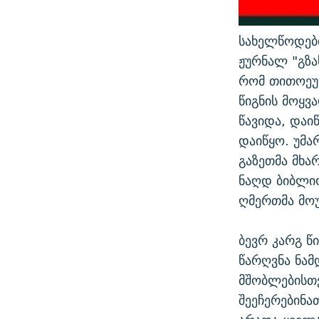
სახელწოდები
ჟურნალ "გზ
რომ თითოეუ
წიგნის მოყვ
წავიდა, დაი
დაიწყო. უმა
გაზეთმა მხა
ნაღდ ბიბლიო
ღმერთმა მო
ბევრ კარგ წ
წარღვნა ნამ
მშობლებისთვ
შეეჩერებინა