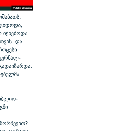
თშაბათს,
ოვიდოდა,
 იქნებოდა
თვის. და
როცესი
 ჟურნალ-
 გადაიზარდა,
ხებულმა
ბიბლიო-
გში
ამორჩევით?