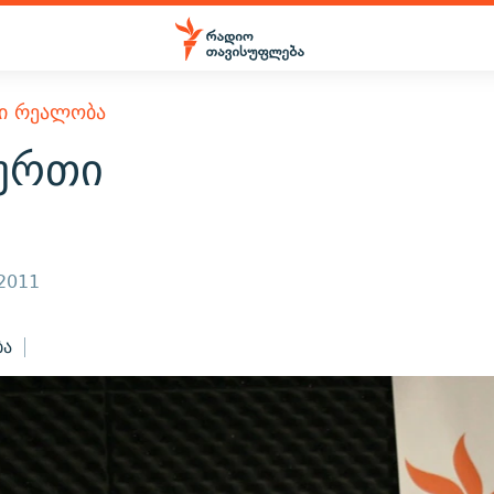
Ი ᲠᲔᲐᲚᲝᲑᲐ
ბურთი
 2011
ბა