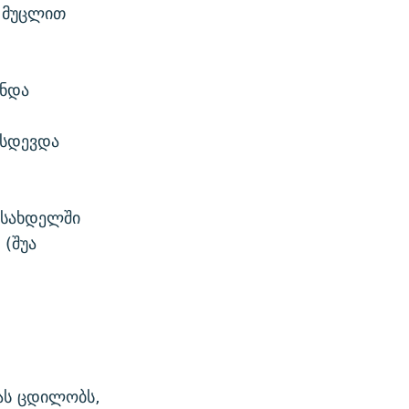
ლ მუცლით
უნდა
ც
ისდევდა
ასახდელში
 (შუა
ნას ცდილობს,