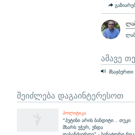
გაზიარე
ლაშ
ლაშ
ამავე თ
მსაჯბურთი
შეიძლება დაგაინტერესოთ
ЭХО КАВКАЗА
ᲞᲝᲚᲘᲢᲘᲙᲐ
ᲒᲐᲛᲝᲘᲬᲔᲠᲔ
“პუტინი არის ბანდიტი... თუკი
მხარს უჭერ, უნდა
დასანქცირდე” - სენატორი რიკ