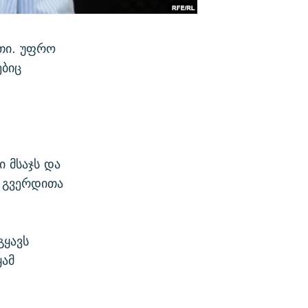
თი. უფრო
ებიც
ი მსაჯს და
ა გვერდითა
გყავს
ყამ