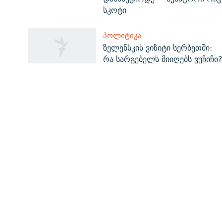
სკოტი
ᲞᲝᲚᲘᲢᲘᲙᲐ
რთე/რთ-ის ყველა საიტი
ზელენსკის ვიზიტი სერბეთში:
რა სარგებელს მიიღებს ვუჩიჩი
ᲡᲐᲘᲜᲤᲝᲠᲛᲐᲪᲘᲝ ᲒᲕᲔᲠᲓᲔᲑᲘ
ჩვენ შესახებ
პირადი ინფორმაციის დაცვის წესები
ფორუმის წესები
დაგვიკავშირდით