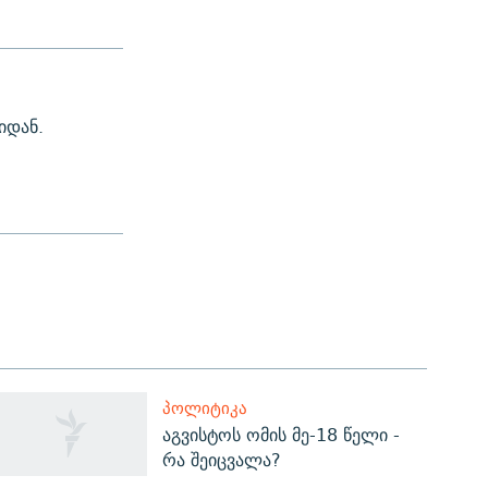
იდან.
ᲞᲝᲚᲘᲢᲘᲙᲐ
აგვისტოს ომის მე-18 წელი -
რა შეიცვალა?