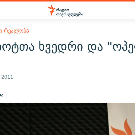
Ი ᲠᲔᲐᲚᲝᲑᲐ
იოტთა ხვედრი და "ოპე
, 2011
ბა