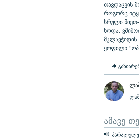
თავდაცვის მ
როგორც იტყვ
სრული მიეთ-
ხოდა, ვშიშო
მკლავჭიდის 
ყოფილი "ოპე
გაზიარე
ლაშ
ლაშ
ამავე თ
პარალელუ