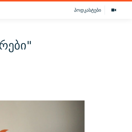
პოდკასტები
რები"