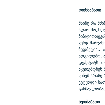
ოთხშაბათი
მაინც რა მძ
აღარ მოუნდ
ბიბლიოთეკაშ
ვერც მარჯან
ზედმეტია...
ადგილებო, ა
დეპუტატს! თ
აკეთებდნენ რ
ვინემ არასდ
ვეტყოდი სალ
განმავლობა
ხუთშაბათი