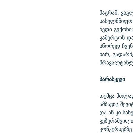
მაგრამ, ვაგ
სახელმწიფოე
ბედი გვქონი
კამერტონ-და
სწორედ ჩვენ
ხარ, გადარჩ
მრავალტანჯ
პარასკევი
თუმცა მთლად
ამბავიც შევ
და აწ კი სა
კეზერაშვილი
კონკურსებზე