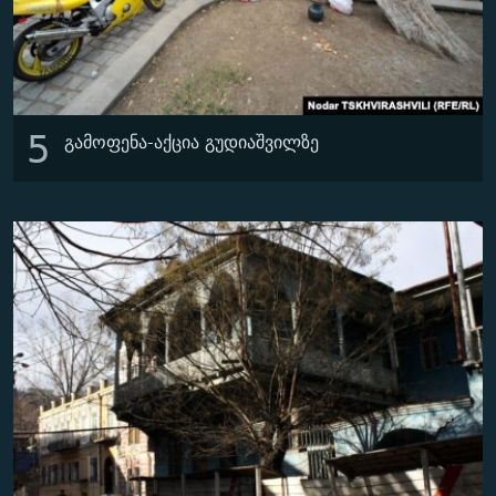
5
გამოფენა-აქცია გუდიაშვილზე