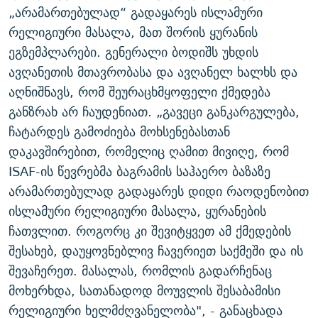
„არამართებულად“ გადაყარეს ისლამური
ᲒᲐᲛᲝᲘᲬᲔᲠᲔ
ᲛᲝᲚᲐᲞᲐᲠᲐᲙᲔ ᲢᲔᲥᲡᲢᲔᲑᲘ
ᲩᲔᲛᲘ ᲡᲘᲙᲕᲓᲘᲚᲘᲡ ᲛᲘᲖᲔᲖᲘᲐ COVID-19
რელიგიური მასალა, მათ შორის ყურანის
ᲨᲘᲜ - ᲣᲪᲮᲝᲔᲗᲨᲘ
11 ᲬᲔᲚᲘ - 11 ᲐᲛᲑᲐᲕᲘ
ეგზემპლარები. გენერალი ბოდიშს უხდის
ᲚᲘᲢᲔᲠᲐᲢᲣᲠᲣᲚᲘ ᲬᲐᲮᲜᲐᲒᲔᲑᲘ
ᲡᲐᲞᲐᲠᲚᲐᲛᲔᲜᲢᲝ ᲐᲠᲩᲔᲕᲜᲔᲑᲘᲡ ᲘᲡᲢᲝᲠᲘᲐ
ავღანეთის მთავრობასა და ავღანელ ხალხს და
აღნიშნავს, რომ შეურაცხმყოფელი ქმედება
ᲐᲛᲔᲠᲘᲙᲣᲚᲘ ᲛᲝᲗᲮᲠᲝᲑᲐ
ᲑᲐᲕᲨᲕᲔᲑᲘ ᲞᲠᲝᲡᲢᲘᲢᲣᲪᲘᲐᲨᲘ - ᲐᲛᲝᲣᲗᲥᲛᲔᲚᲘ ᲐᲛᲑᲐᲕᲘ
რთე/რთ-ის ყველა საიტი
განზრახ არ ჩაუდენიათ. „გავეცი განკარგულება,
ᲘᲛᲞᲔᲠᲘᲐ ᲓᲐ ᲠᲐᲓᲘᲝ
5 ᲐᲛᲑᲐᲕᲘ - 20 ᲘᲕᲜᲘᲡᲡ ᲓᲐᲨᲐᲕᲔᲑᲣᲚᲔᲑᲘ
ჩატარდეს გამოძიება მოხსენებასთან
ᲐᲒᲕᲘᲡᲢᲝᲡ ᲝᲛᲘ
დაკავშირებით, რომელიც ღამით მივიღე, რომ
ПРИВЕТ ᲙᲣᲚᲢᲣᲠᲐ
ISAF-ის წევრებმა ბაგრამის საჰაერო ბაზაზე
არამართებულად გადაყარეს დიდი რაოდენობით
ისლამური რელიგიური მასალა, ყურანების
ჩათვლით. როგორც კი შევიტყვეთ ამ ქმედების
შესახებ, დაუყოვნებლივ ჩავერიეთ საქმეში და ის
შევაჩერეთ. მასალას, რომლის გადარჩენაც
მოხერხდა, სათანადოდ მოუვლის შესაბამისი
რელიგიური ხელმძღვანელობა", - განაცხადა