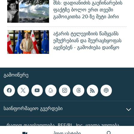
შსს: დადიანიძის გაუჩინარების
ფაქტზე ბოლო ერთ თვეში
გამოიკითხა 20-ზე მეტი პირი
აჭარის ტელევიზიის წამყვანს
ემუქრებიან და შეურაცხყოფას
აყენებენ - გამოძიება დაიწყო
ᲒᲐᲛᲝᲘᲬᲔᲠᲔ
ᲡᲐᲘᲜᲤᲝᲠᲛᲐᲪᲘᲝ ᲒᲕᲔᲠᲓᲔᲑᲘ
რადიო თავისუფლება, RFE/RL, Inc. ყველა უფლება
დაცულია
პოდკასტები