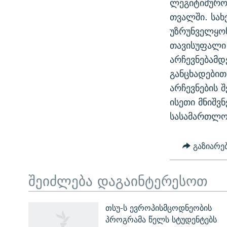
ლეგიტიმურო
თვალში. სა
უზრუნველყონ
თავისუფალი
არჩევნებამდ
განცხადები
არჩევნების 
ისეთი მნიშვ
სასამართლო
გაზიარე
შეიძლება დაგაინტერესოთ
ЭХО КАВКАЗА
თსუ-ს ევროპისმცოდნეობის
პროგრამა წელს სტუდენტებს
ᲒᲐᲛᲝᲘᲬᲔᲠᲔ