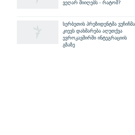
ვეღარ მიიღებს - რატომ?
სერბეთის პრეზიდენტმა ვუჩიჩმა
კიევს დახმარება აღუთქვა
რთე/რთ-ის ყველა საიტი
ევროკავშირში ინტეგრაციის
გზაზე
ᲡᲐᲘᲜᲤᲝᲠᲛᲐᲪᲘᲝ ᲒᲕᲔᲠᲓᲔᲑᲘ
ჩვენ შესახებ
პირადი ინფორმაციის დაცვის წესები
ფორუმის წესები
დაგვიკავშირდით