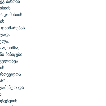
ეგ მასთან
ისიის
ა კომისიის
ის
 დახმარებას
ბლად.
ელა,
 აღნიშნა,
ი ნაბიჯები
თველოზეა
ის
ქართველოს
ნ” -
რლამენტო და
ს
იტუტების