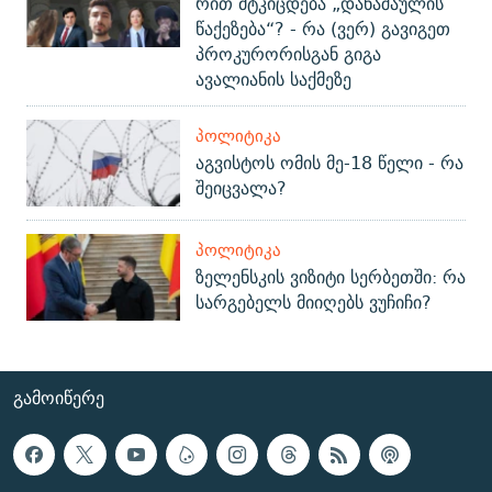
რით მტკიცდება „დანაშაულის
წაქეზება“? - რა (ვერ) გავიგეთ
პროკურორისგან გიგა
ავალიანის საქმეზე
ᲞᲝᲚᲘᲢᲘᲙᲐ
აგვისტოს ომის მე-18 წელი - რა
შეიცვალა?
ᲞᲝᲚᲘᲢᲘᲙᲐ
ზელენსკის ვიზიტი სერბეთში: რა
სარგებელს მიიღებს ვუჩიჩი?
ᲒᲐᲛᲝᲘᲬᲔᲠᲔ