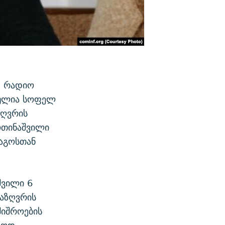
. რადიო
ბულია სოფელ
ზღვრის
ოთინაშვილი
აგოსთან
შვილი 6
საზღვრის
შიშროების