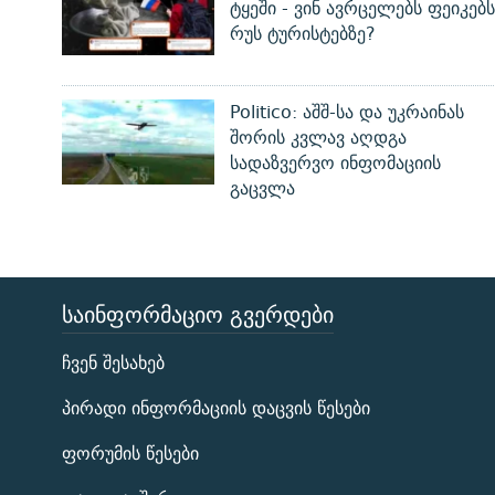
ტყეში - ვინ ავრცელებს ფეიკებს
რუს ტურისტებზე?
Politico: აშშ-სა და უკრაინას
შორის კვლავ აღდგა
სადაზვერვო ინფომაციის
გაცვლა
ᲡᲐᲘᲜᲤᲝᲠᲛᲐᲪᲘᲝ ᲒᲕᲔᲠᲓᲔᲑᲘ
ЭХО КАВКАЗА
ჩვენ შესახებ
ᲒᲐᲛᲝᲘᲬᲔᲠᲔ
პირადი ინფორმაციის დაცვის წესები
ფორუმის წესები