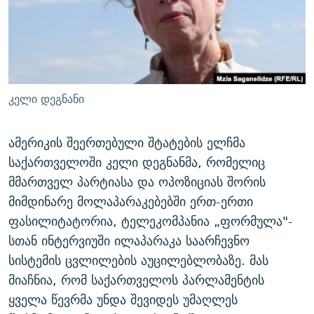
ᲒᲐᲛᲝᲘᲬᲔᲠᲔ
ᲛᲝᲚᲐᲞᲐᲠᲐᲙᲔ ᲢᲔᲥᲡᲢᲔᲑᲘ
ᲩᲔᲛᲘ ᲡᲘᲙᲕᲓᲘᲚᲘᲡ ᲛᲘᲖᲔᲖᲘᲐ COVID-19
ᲨᲘᲜ - ᲣᲪᲮᲝᲔᲗᲨᲘ
11 ᲬᲔᲚᲘ - 11 ᲐᲛᲑᲐᲕᲘ
ᲚᲘᲢᲔᲠᲐᲢᲣᲠᲣᲚᲘ ᲬᲐᲮᲜᲐᲒᲔᲑᲘ
ᲡᲐᲞᲐᲠᲚᲐᲛᲔᲜᲢᲝ ᲐᲠᲩᲔᲕᲜᲔᲑᲘᲡ ᲘᲡᲢᲝᲠᲘᲐ
ᲐᲛᲔᲠᲘᲙᲣᲚᲘ ᲛᲝᲗᲮᲠᲝᲑᲐ
ᲑᲐᲕᲨᲕᲔᲑᲘ ᲞᲠᲝᲡᲢᲘᲢᲣᲪᲘᲐᲨᲘ - ᲐᲛᲝᲣᲗᲥᲛᲔᲚᲘ ᲐᲛᲑᲐᲕᲘ
კელი დეგნანი
რთე/რთ-ის ყველა საიტი
ᲘᲛᲞᲔᲠᲘᲐ ᲓᲐ ᲠᲐᲓᲘᲝ
5 ᲐᲛᲑᲐᲕᲘ - 20 ᲘᲕᲜᲘᲡᲡ ᲓᲐᲨᲐᲕᲔᲑᲣᲚᲔᲑᲘ
ᲐᲒᲕᲘᲡᲢᲝᲡ ᲝᲛᲘ
ამერიკის შეერთებული შტატების ელჩმა
საქართველოში კელი დეგნანმა, რომელიც
ПРИВЕТ ᲙᲣᲚᲢᲣᲠᲐ
მმართველ პარტიასა და ოპოზიციას შორის
მიმდინარე მოლაპარაკებებში ერთ-ერთი
ფასილიტატორია, ტელეკომპანია „ფორმულა"-
სთან ინტერვიუში ილაპარაკა საარჩევნო
სისტემის ცვლილების აუცილებლობაზე. მას
მიაჩნია, რომ საქართველოს პარლამენტის
ყველა წევრმა უნდა შევიდეს უმაღლეს