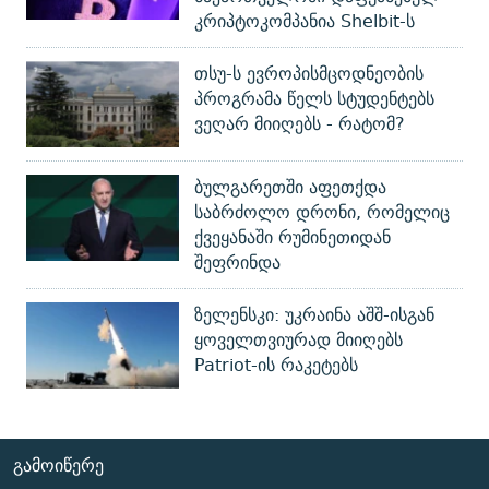
კრიპტოკომპანია Shelbit-ს
თსუ-ს ევროპისმცოდნეობის
პროგრამა წელს სტუდენტებს
ვეღარ მიიღებს - რატომ?
ბულგარეთში აფეთქდა
საბრძოლო დრონი, რომელიც
ქვეყანაში რუმინეთიდან
შეფრინდა
ზელენსკი: უკრაინა აშშ-ისგან
ყოველთვიურად მიიღებს
Patriot-ის რაკეტებს
ᲒᲐᲛᲝᲘᲬᲔᲠᲔ