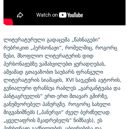
ᲒᲐᲛᲝᲘᲬᲔᲠᲔ
ᲛᲝᲚᲐᲞᲐᲠᲐᲙᲔ ᲢᲔᲥᲡᲢᲔᲑᲘ
ᲩᲔᲛᲘ ᲡᲘᲙᲕᲓᲘᲚᲘᲡ ᲛᲘᲖᲔᲖᲘᲐ COVID-19
ᲨᲘᲜ - ᲣᲪᲮᲝᲔᲗᲨᲘ
11 ᲬᲔᲚᲘ - 11 ᲐᲛᲑᲐᲕᲘ
ᲚᲘᲢᲔᲠᲐᲢᲣᲠᲣᲚᲘ ᲬᲐᲮᲜᲐᲒᲔᲑᲘ
ᲡᲐᲞᲐᲠᲚᲐᲛᲔᲜᲢᲝ ᲐᲠᲩᲔᲕᲜᲔᲑᲘᲡ ᲘᲡᲢᲝᲠᲘᲐ
ᲐᲛᲔᲠᲘᲙᲣᲚᲘ ᲛᲝᲗᲮᲠᲝᲑᲐ
ᲑᲐᲕᲨᲕᲔᲑᲘ ᲞᲠᲝᲡᲢᲘᲢᲣᲪᲘᲐᲨᲘ - ᲐᲛᲝᲣᲗᲥᲛᲔᲚᲘ ᲐᲛᲑᲐᲕᲘ
ლიტერატურული გადაცემა „წახნაგები“
რთე/რთ-ის ყველა საიტი
რუბრიკით „პერსონაჟი“, რომელშიც, როგორც
ᲘᲛᲞᲔᲠᲘᲐ ᲓᲐ ᲠᲐᲓᲘᲝ
5 ᲐᲛᲑᲐᲕᲘ - 20 ᲘᲕᲜᲘᲡᲡ ᲓᲐᲨᲐᲕᲔᲑᲣᲚᲔᲑᲘ
წესი, მსოფლიო ლიტერატურის დიდ
ᲐᲒᲕᲘᲡᲢᲝᲡ ᲝᲛᲘ
პერსონაჟებზე ვამახვილებთ ყურადღებას,
ПРИВЕТ ᲙᲣᲚᲢᲣᲠᲐ
ამჟამად გთავაზობთ საუბარს ფრანგული
ლიტერატურის სიამაყის, XVI საუკუნის ავტორის,
გენიალური ფრანსუა რაბლეს „გარგანტუასა და
პანტაგრუელის“ ერთ-ერთ მთავარ გმირზე,
განუმეორებელ პანურგზე. როგორც სახელი
მიგვანიშნებს („პანურგი“ ძველ ბერძნულად
„ყველაფრის მკადრებელს“ ნიშნავს), ეს
პერსონაჟი გაქნილობის, ცბიერებისა და