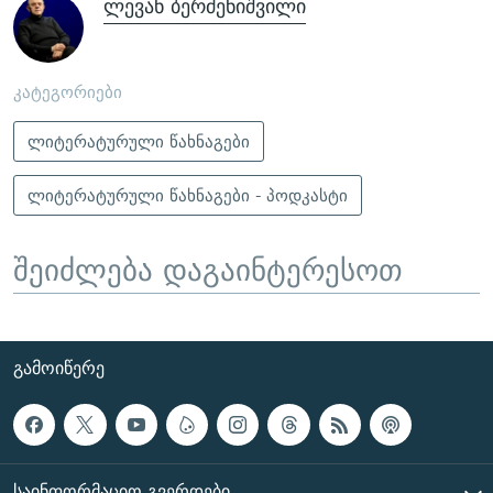
ლევან ბერძენიშვილი
კატეგორიები
ლიტერატურული წახნაგები
ლიტერატურული წახნაგები - პოდკასტი
შეიძლება დაგაინტერესოთ
ᲒᲐᲛᲝᲘᲬᲔᲠᲔ
ᲡᲐᲘᲜᲤᲝᲠᲛᲐᲪᲘᲝ ᲒᲕᲔᲠᲓᲔᲑᲘ