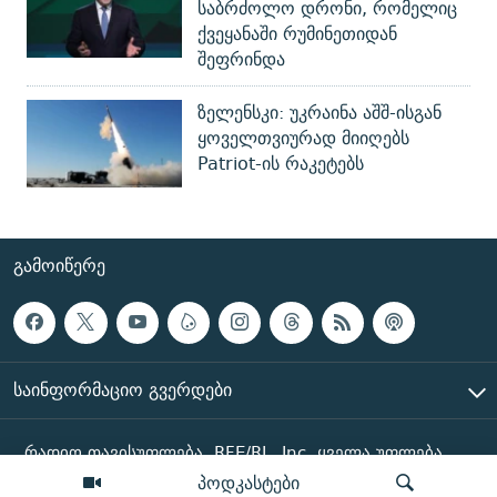
საბრძოლო დრონი, რომელიც
ქვეყანაში რუმინეთიდან
შეფრინდა
ზელენსკი: უკრაინა აშშ-ისგან
ყოველთვიურად მიიღებს
Patriot-ის რაკეტებს
ᲒᲐᲛᲝᲘᲬᲔᲠᲔ
ᲡᲐᲘᲜᲤᲝᲠᲛᲐᲪᲘᲝ ᲒᲕᲔᲠᲓᲔᲑᲘ
რადიო თავისუფლება, RFE/RL, Inc. ყველა უფლება
დაცულია
პოდკასტები