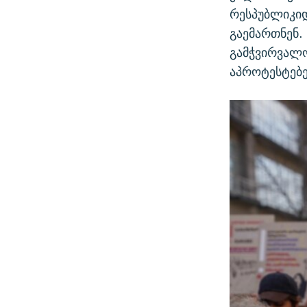
რესპუბლიკი
გაემართნენ.
გამჭვირვალო
აპროტესტებე