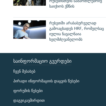
რუსებისთვის სამართლებრივ
საიქიოს ქმნის
რუსეთში არასასურველად
გამოაცხადეს HRF, რომელსაც
იულია ნავალნაია
ხელმძღვანელობს
ᲡᲐᲘᲜᲤᲝᲠᲛᲐᲪᲘᲝ ᲒᲕᲔᲠᲓᲔᲑᲘ
ЭХО КАВКАЗА
ჩვენ შესახებ
ᲒᲐᲛᲝᲘᲬᲔᲠᲔ
პირადი ინფორმაციის დაცვის წესები
ფორუმის წესები
დაგვიკავშირდით