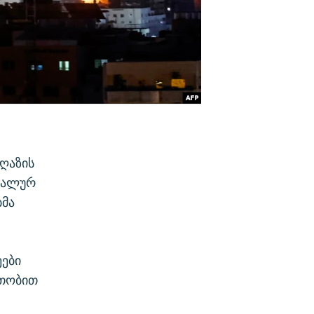
ღაზის
იკალურ
ბმა
ეები
ათობით