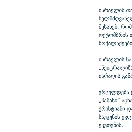
ისრაელის თა
ხელმძღვანელ
შესახებ, რო
ოქტომბრის თ
მოქალაქეებ
ისრაელის სა
„ნეიტრალიზა
იარაღის გან
ვრცელდება ც
„ჰამასი“ აც
ქრისტიანი დ
საუკუნის ე
ეკუთვნის.