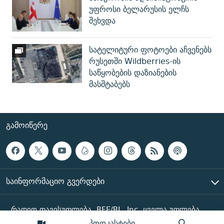
უფროსი ბელარუსის ელჩს
შეხვდა
სატელიტური ფოტოები აჩვენებს
რუსეთში Wildberries-ის
საწყობების დაზიანების
მასშტაბებს
ᲒᲐᲛᲝᲘᲬᲔᲠᲔ
ᲡᲐᲘᲜᲤᲝᲠᲛᲐᲪᲘᲝ ᲒᲕᲔᲠᲓᲔᲑᲘ
რადიო თავისუფლება, RFE/RL, Inc. ყველა უფლება
დაცულია
პოდკასტები