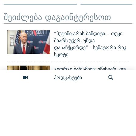
შეიძლება დაგაინტერესოთ
“პუტინი არის ბანდიტი... თუკი
მხარს უჭერ, უნდა
დასანქცირდე” - სენატორი რიკ
სკოტი
გიორგი ბარამიძე: ვწუხვარ, თუ
პროპაგანდის წყალობით ჩემი
პოდკასტები
ნათქვამი პატრიოტებმა
არასწორად გაიგეს
რით მტკიცდება „დანაშაულის
ძიება
წაქეზება“? - რა (ვერ) გავიგეთ
პროკურორისგან გიგა
ავალიანის საქმეზე