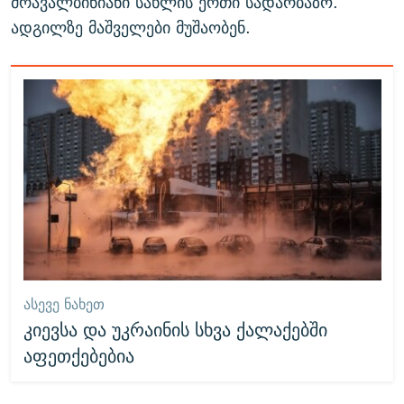
მრავალბინიანი სახლის ერთი სადარბაზო.
ადგილზე მაშველები მუშაობენ.
ᲐᲡᲔᲕᲔ ᲜᲐᲮᲔᲗ
კიევსა და უკრაინის სხვა ქალაქებში
აფეთქებებია