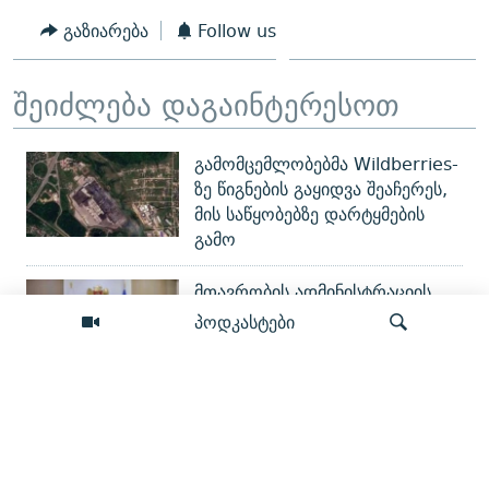
გაზიარება
Follow us
შეიძლება დაგაინტერესოთ
გამომცემლობებმა Wildberries-
ზე წიგნების გაყიდვა შეაჩერეს,
მის საწყობებზე დარტყმების
გამო
მთავრობის ადმინისტრაციის
უფროსი ბელარუსის ელჩს
პოდკასტები
შეხვდა
სატელიტური ფოტოები აჩვენებს
რუსეთში Wildberries-ის
ძიება
საწყობების დაზიანების
მასშტაბებს