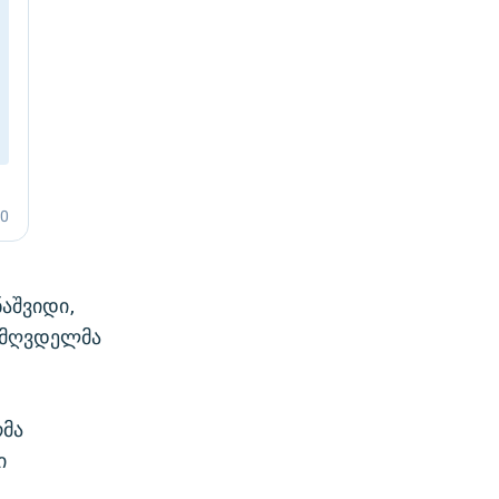
ნაშვიდი,
 მღვდელმა
რმა
ი