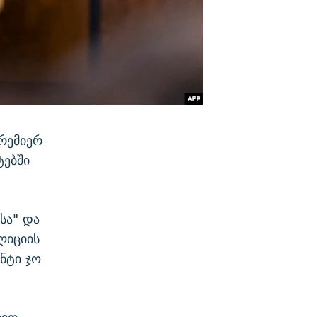
რემიერ-
ტებში
სა" და
ლიციის
ნტი ჯო