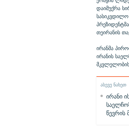
ერაყის ლიდე
დაიმუქრა სი
სასიკვდილო 
პრეზიდენტმა
თეირანის თა
ირანმა პირო
ირანის საელ
მკვლელობის
ᲐᲡᲔᲕᲔ ᲜᲐᲮᲔᲗ
ირანი ი
საელჩოზ
წევრის