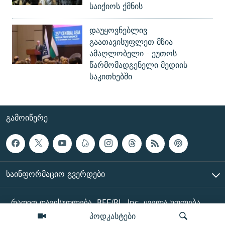
საიქიოს ქმნის
დაუყოვნებლივ
გაათავისუფლეთ მზია
ამაღლობელი - ეუთოს
წარმომადგენელი მედიის
საკითხებში
ᲒᲐᲛᲝᲘᲬᲔᲠᲔ
ᲡᲐᲘᲜᲤᲝᲠᲛᲐᲪᲘᲝ ᲒᲕᲔᲠᲓᲔᲑᲘ
რადიო თავისუფლება, RFE/RL, Inc. ყველა უფლება
დაცულია
პოდკასტები