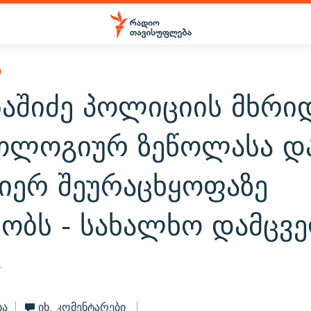
Ი
ბაშიძე პოლიციის მხრი
ოლოგიურ ზეწოლასა დ
ვიერ შეურაცხყოფაზე
რობს - სახალხო დამცვ
4
ბა
იხ. კომენტარები