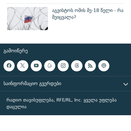
აგვისტოს ომის მე-18 წელი - რა
შეიცვალა?
ᲒᲐᲛᲝᲘᲬᲔᲠᲔ
ᲡᲐᲘᲜᲤᲝᲠᲛᲐᲪᲘᲝ ᲒᲕᲔᲠᲓᲔᲑᲘ
რადიო თავისუფლება, RFE/RL, Inc. ყველა უფლება
დაცულია