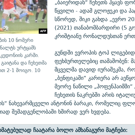
„ბაიერიდან“ ჩეხეთს ჰყავს ფ
წყვილი - ადამ გლოჟეკი და პა
სწორედ, შიკი გახდა „ევრო 20
(2021) თანაბომბარდირი (5 გ
კრიშტიანუ რონალდუსთან ერთ
ბის 10 ნომერი
ენალტს ურტყამს
გუნდში ევროპის ტოპ ლიგებიდ
ედონიის კარში.
ფეხბურთელებიც თამაშობენ: მ
 გაიტანა და ჩეხეთმა
მცველმა დავიდ იურაშეკმა, რ
ით 2-1 მოიგო. 10
„ბენფიკაში“ კარიერა არ აეწყო
მეორე ნაწილი „ჰოფენჰაიმში“ 
ჩეხეთის ნაკრებში არის იტალი
ის“ ნახევარმცველი ანტონინ ბარაკი, რომელიც ფ
თად შემადგენლობაში ხშირად ვერ ხვდება.
რმატებულად ჩაატარა ბოლო ამხანაგური მატჩები: