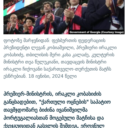
ᲒᲐᲛᲝᲘᲬᲔᲠᲔ
ᲛᲝᲚᲐᲞᲐᲠᲐᲙᲔ ᲢᲔᲥᲡᲢᲔᲑᲘ
ᲩᲔᲛᲘ ᲡᲘᲙᲕᲓᲘᲚᲘᲡ ᲛᲘᲖᲔᲖᲘᲐ COVID-19
ᲨᲘᲜ - ᲣᲪᲮᲝᲔᲗᲨᲘ
11 ᲬᲔᲚᲘ - 11 ᲐᲛᲑᲐᲕᲘ
ᲚᲘᲢᲔᲠᲐᲢᲣᲠᲣᲚᲘ ᲬᲐᲮᲜᲐᲒᲔᲑᲘ
ᲡᲐᲞᲐᲠᲚᲐᲛᲔᲜᲢᲝ ᲐᲠᲩᲔᲕᲜᲔᲑᲘᲡ ᲘᲡᲢᲝᲠᲘᲐ
ᲐᲛᲔᲠᲘᲙᲣᲚᲘ ᲛᲝᲗᲮᲠᲝᲑᲐ
ᲑᲐᲕᲨᲕᲔᲑᲘ ᲞᲠᲝᲡᲢᲘᲢᲣᲪᲘᲐᲨᲘ - ᲐᲛᲝᲣᲗᲥᲛᲔᲚᲘ ᲐᲛᲑᲐᲕᲘ
ფოტოზე მარჯვნიდან: ფეხბურთის ფედერაციის
რთე/რთ-ის ყველა საიტი
ᲘᲛᲞᲔᲠᲘᲐ ᲓᲐ ᲠᲐᲓᲘᲝ
5 ᲐᲛᲑᲐᲕᲘ - 20 ᲘᲕᲜᲘᲡᲡ ᲓᲐᲨᲐᲕᲔᲑᲣᲚᲔᲑᲘ
პრეზიდენტი ლევან კობიაშვილი, პრემიერი ირაკლი
კობახიძე, თბილისის მერი კახა კალაძე, კულტურის
ᲐᲒᲕᲘᲡᲢᲝᲡ ᲝᲛᲘ
მინისტრი თეა წულუკიანი, თავდაცვის მინისტრი
ПРИВЕТ ᲙᲣᲚᲢᲣᲠᲐ
ირაკლი ჩიქოვანი საქართველო-თურქეთის მატჩს
ესწრებიან. 18 ივნისი, 2024 წელი
პრემიერ-მინისტრის, ირაკლი კობახიძის
განცხადებით, "ქართული ოცნების" საპატიო
თავმჯდომარე ბიძინა ივანიშვილმა
პორტუგალიასთან მოგებული მატჩისა და
ქვეჯგუფიდან გასვლის შემდეგ, ეროვნულ