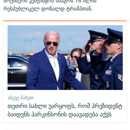
ნოემბერს კენჭისყრა წააგოს 78 წლის
რესპუბლიკელ დონალდ ტრამპთან.
ᲐᲡᲔᲕᲔ ᲜᲐᲮᲔᲗ
თეთრი სახლი უარყოფს, რომ პრეზიდენტ
ბაიდენს პარკინსონის დაავადება აქვს