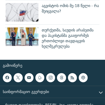
აგვისტოს ომის მე-18 წელი - რა
შეიცვალა?
თურქეთმა, საუდის არაბეთმა
და პაკისტანმა გააფორმეს
ერთობლივი თავდაცვის
ხელშეკრულება
ᲒᲐᲛᲝᲘᲬᲔᲠᲔ
ᲡᲐᲘᲜᲤᲝᲠᲛᲐᲪᲘᲝ ᲒᲕᲔᲠᲓᲔᲑᲘ
რადიო თავისუფლება, RFE/RL, Inc. ყველა უფლება