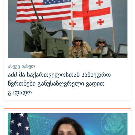
ᲐᲡᲔᲕᲔ ᲜᲐᲮᲔᲗ
აშშ-მა საქართველოსთან სამხედრო
წვრთნები განუსაზღვრელი ვადით
გადადო