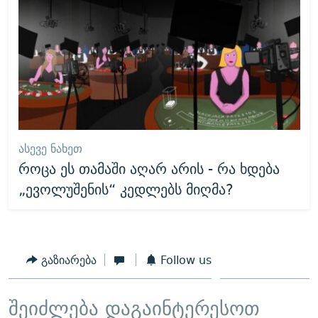
ᲐᲡᲔᲕᲔ ᲜᲐᲮᲔᲗ
როცა ეს თამაში აღარ არის - რა ხდება
„ევოლუშენის“ კედლებს მიღმა?
გაზიარება
Follow us
შეიძლება დაგაინტერესოთ