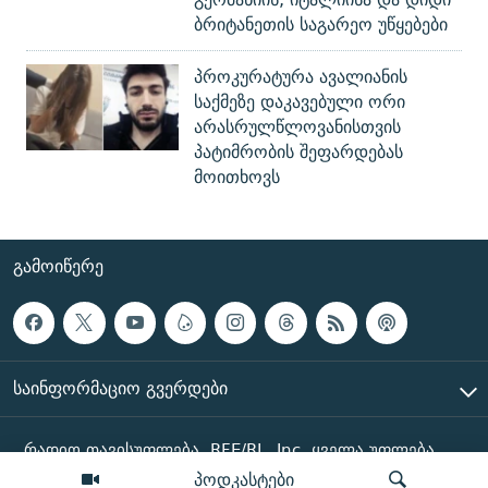
ბრიტანეთის საგარეო უწყებები
პროკურატურა ავალიანის
საქმეზე დაკავებული ორი
არასრულწლოვანისთვის
პატიმრობის შეფარდებას
მოითხოვს
ᲒᲐᲛᲝᲘᲬᲔᲠᲔ
ᲡᲐᲘᲜᲤᲝᲠᲛᲐᲪᲘᲝ ᲒᲕᲔᲠᲓᲔᲑᲘ
რადიო თავისუფლება, RFE/RL, Inc. ყველა უფლება
დაცულია
პოდკასტები