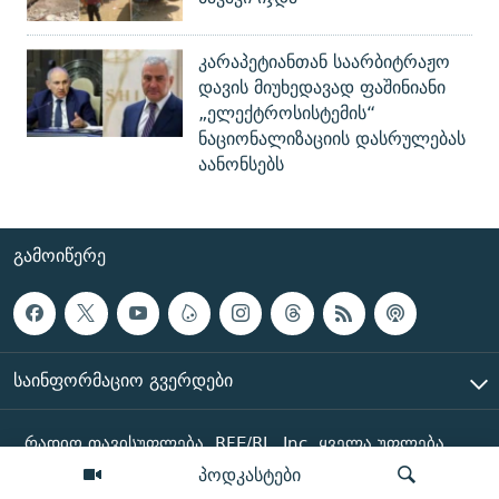
კარაპეტიანთან საარბიტრაჟო
დავის მიუხედავად ფაშინიანი
„ელექტროსისტემის“
ნაციონალიზაციის დასრულებას
აანონსებს
ᲒᲐᲛᲝᲘᲬᲔᲠᲔ
ᲡᲐᲘᲜᲤᲝᲠᲛᲐᲪᲘᲝ ᲒᲕᲔᲠᲓᲔᲑᲘ
რადიო თავისუფლება, RFE/RL, Inc. ყველა უფლება
დაცულია
პოდკასტები