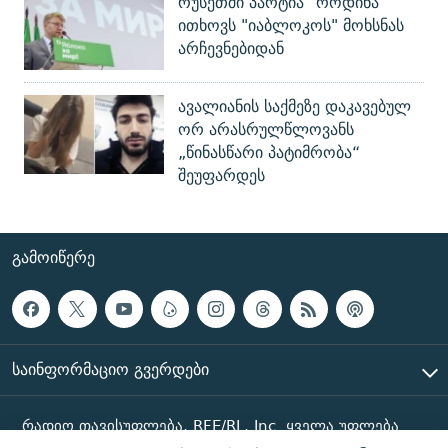
რუსეთში პარტია "როდინა"
ითხოვს "იაბლოკოს" მოხსნას
არჩევნებიდან
ავალიანის საქმეზე დაკავებულ
ორ არასრულწლოვანს
„წინასწარი პატიმრობა“
შეუფარდეს
ᲒᲐᲛᲝᲘᲬᲔᲠᲔ
ᲡᲐᲘᲜᲤᲝᲠᲛᲐᲪᲘᲝ ᲒᲕᲔᲠᲓᲔᲑᲘ
რადიო თავისუფლება, RFE/RL, Inc. ყველა უფლება