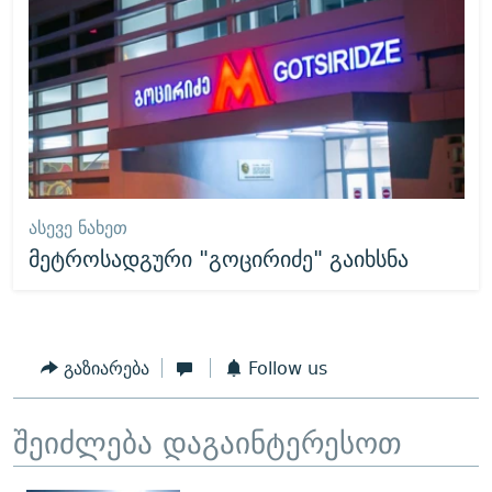
ᲐᲡᲔᲕᲔ ᲜᲐᲮᲔᲗ
მეტროსადგური "გოცირიძე" გაიხსნა
გაზიარება
Follow us
შეიძლება დაგაინტერესოთ