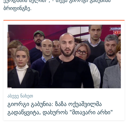
ქურდაძის ხელით“, - თქვა გიორგი გაბუნიამ
ბრიფინგზე.
ᲐᲡᲔᲕᲔ ᲜᲐᲮᲔᲗ
გიორგი გაბუნია: ზაზა ოქუაშვილმა
გადაწყვიტა, დახუროს "მთავარი არხი"