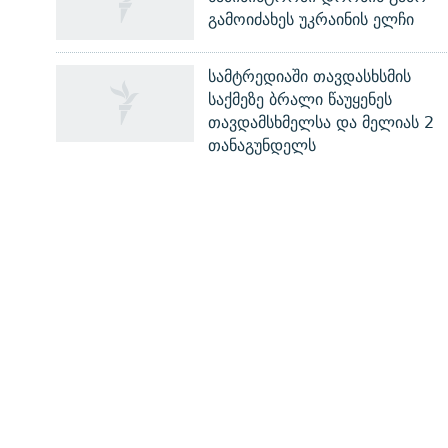
გამოიძახეს უკრაინის ელჩი
სამტრედიაში თავდასხსმის
საქმეზე ბრალი წაუყენეს
თავდამსხმელსა და მელიას 2
რთე/რთ-ის ყველა საიტი
თანაგუნდელს
ᲡᲐᲘᲜᲤᲝᲠᲛᲐᲪᲘᲝ ᲒᲕᲔᲠᲓᲔᲑᲘ
ჩვენ შესახებ
პირადი ინფორმაციის დაცვის წესები
ფორუმის წესები
დაგვიკავშირდით