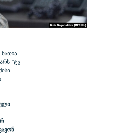
 ნათია
არს "ტვ
მისი
ა
ეული
არ
კავონ