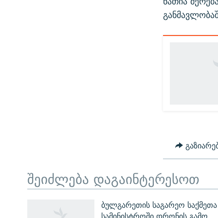
ნათია მერებ
განმავლობა
გაზიარე
შეიძლება დაგაინტერესოთ
ЭХО КАВКАЗА
ბულგარეთის საგარეო საქმეთა
სამინისტროში დრონის გამო
ᲒᲐᲛᲝᲘᲬᲔᲠᲔ