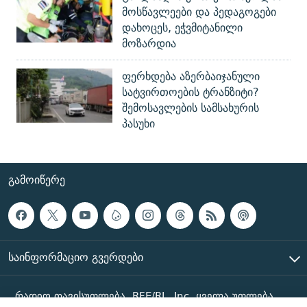
მოსწავლეები და პედაგოგები
დახოცეს, ეჭვმიტანილი
მოზარდია
ფერხდება აზერბაიჯანული
სატვირთოების ტრანზიტი?
შემოსავლების სამსახურის
პასუხი
ᲒᲐᲛᲝᲘᲬᲔᲠᲔ
ᲡᲐᲘᲜᲤᲝᲠᲛᲐᲪᲘᲝ ᲒᲕᲔᲠᲓᲔᲑᲘ
რადიო თავისუფლება, RFE/RL, Inc. ყველა უფლება