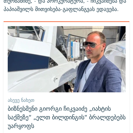
თურმანიძე, - და პროკურატურა, - ჩიკვაიძესა და
პაპიაშვილს მითვისება-გაფლანგვას ედავება.
ᲐᲡᲔᲕᲔ ᲜᲐᲮᲔᲗ
ბიზნესმენი გიორგი ჩიკვაიძე „იახტის
საქმეზე“ „ელთ ბილდინგის“ ბრალდებებს
უარყოფს