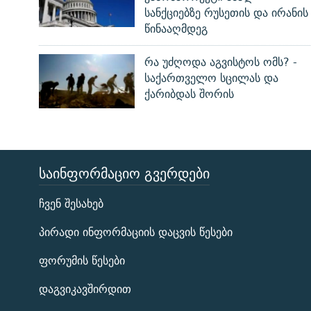
სანქციებზე რუსეთის და ირანის
წინააღმდეგ
რა უძღოდა აგვისტოს ომს? -
საქართველო სცილას და
ქარიბდას შორის
ᲡᲐᲘᲜᲤᲝᲠᲛᲐᲪᲘᲝ ᲒᲕᲔᲠᲓᲔᲑᲘ
ЭХО КАВКАЗА
ჩვენ შესახებ
ᲒᲐᲛᲝᲘᲬᲔᲠᲔ
პირადი ინფორმაციის დაცვის წესები
ფორუმის წესები
დაგვიკავშირდით