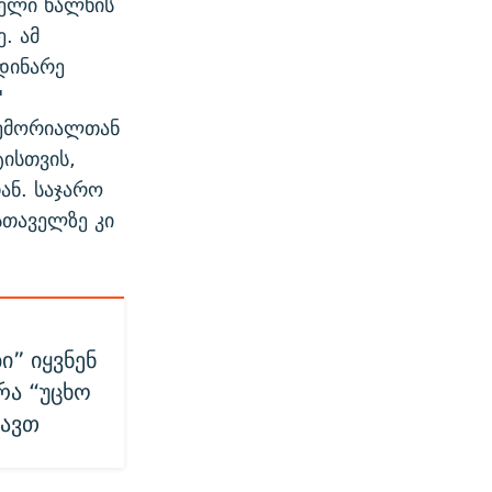
ველი ხალხის
. ამ
დინარე
"
მემორიალთან
ტისთვის,
ან. საჯარო
სთაველზე კი
ი” იყვნენ
რა “უცხო
დავთ