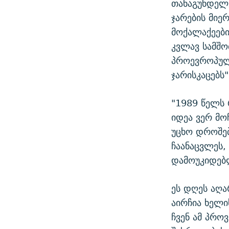
თანაგუნდელე
ჯარების მიე
მოქალაქეები
კვლავ სამშ
პროევროპული
ჯარისკაცებს
"1989 წელს 
იდეა ვერ მო
უცხო დროშე
ჩაანაცვლეს
დამოუკიდებლ
ეს დღეს აღა
აირჩია ხელ
ჩვენ ამ პროვ