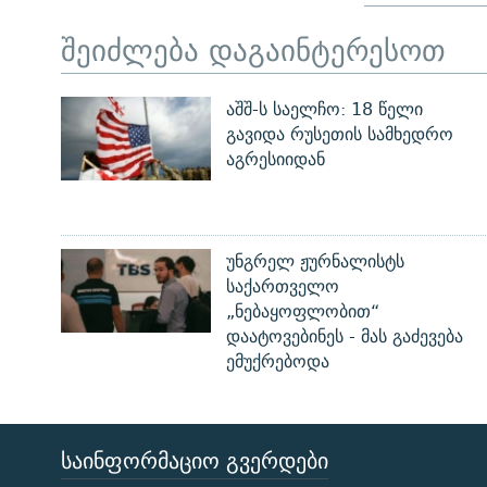
შეიძლება დაგაინტერესოთ
აშშ-ს საელჩო: 18 წელი
გავიდა რუსეთის სამხედრო
აგრესიიდან
უნგრელ ჟურნალისტს
საქართველო
„ნებაყოფლობით“
დაატოვებინეს - მას გაძევება
ემუქრებოდა
ᲡᲐᲘᲜᲤᲝᲠᲛᲐᲪᲘᲝ ᲒᲕᲔᲠᲓᲔᲑᲘ
ЭХО КАВКАЗА