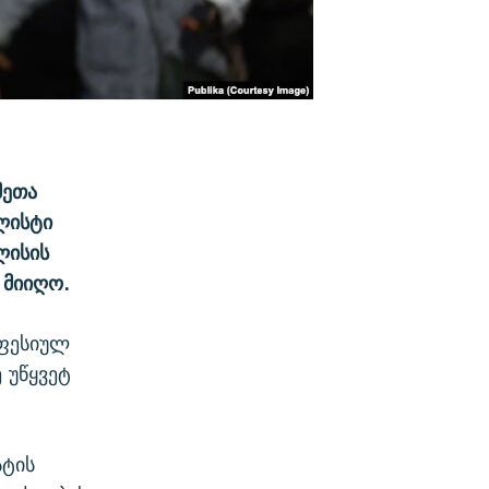
მეთა
ლისტი
ლისის
 მიიღო.
ოფესიულ
 უწყვეტ
სტის