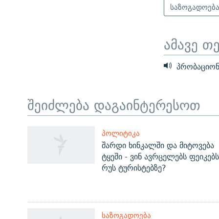
საზოგადოებ
ამავე თ
პრობაციონ
შეიძლება დაგაინტერესოთ
ЭХО КАВКАЗА
ᲞᲝᲚᲘᲢᲘᲙᲐ
ᲒᲐᲛᲝᲘᲬᲔᲠᲔ
შარდი ხინკალში და მიტოვება
ტყეში - ვინ ავრცელებს ფეიკებს
რუს ტურისტებზე?
რთე/რთ-ის ყველა საიტი
ᲡᲐᲖᲝᲒᲐᲓᲝᲔᲑᲐ