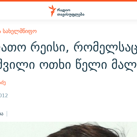
Ა ᲡᲐᲮᲔᲚᲛᲬᲘᲤᲝ
ფათო რეისი, რომელსა
აშვილი ოთხი წელი მა
აძე
2012
ბა