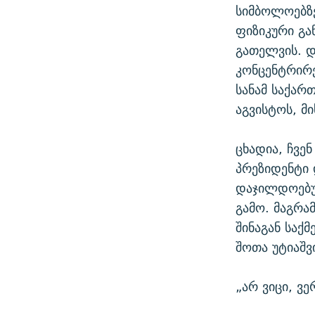
სიმბოლოებზე
ფიზიკური გა
გათელვის. დ
კონცენტრირე
სანამ საქარ
აგვისტოს, მ
ცხადია, ჩვე
პრეზიდენტი 
დაჯილდოებუ
გამო. მაგრა
შინაგან საქ
შოთა უტიაშვ
„არ ვიცი, ვ