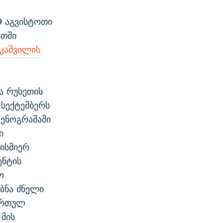
9 აგვისტოთი
ოთში
კაშვილის
ა რუსეთის
სექტემბერს
ტენოგრამაში
ი
ბისმიერ
ენტის
ო
ბნა ძნელი
მართულ
 მის