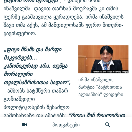
ცხვირი რომ მქონდეს”
, - დაწერა ირმა
ინაშვილმა. დავით თარხან-მოურავმა კი თმის
ფერზე გაამახვილა ყურადღება. ირმა ინაშვილს
შავი თმა აქვს, ამ მანდილოსანს უფრო წითური-
ყავისფერიო.
„ფიცი მწამს და შარფი
მაკვირვებს…
კანონიკურად არა, თუმცა
მორალური
ირმა ინაშვილი,
თვალსაზრისითაა სადაო",
პარტია "პატრიოთა
- ამბობს ხატმწერი თამარ
ალიანსის" ლიდერი
გოჩიაშვილი
პოლიტიკოსების შესაძლო
გამოსახვაზე და ამატებს:
“როცა შენ რეალურად
მხოლოდ და მხოლოდ 1000 დოლარს წირავ
პოდკასტები
ხატისთვის… ქტიტორმა თავი არ უნდა