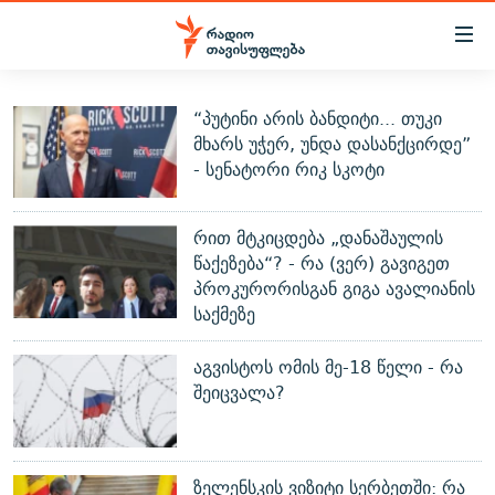
Accessibility
links
მთავარ
ᲐᲮᲐᲚᲘ ᲐᲛᲑᲔᲑᲘ
“პუტინი არის ბანდიტი... თუკი
შინაარსზე
მხარს უჭერ, უნდა დასანქცირდე”
ᲗᲔᲛᲔᲑᲘ
დაბრუნება
- სენატორი რიკ სკოტი
მთავარ
ᲕᲘᲓᲔᲝ
ᲞᲝᲚᲘᲢᲘᲙᲐ
ნავიგაციაზე
ᲑᲚᲝᲒᲔᲑᲘ
რით მტკიცდება „დანაშაულის
ᲔᲙᲝᲜᲝᲛᲘᲙᲐ
დაბრუნება
წაქეზება“? - რა (ვერ) გავიგეთ
ᲞᲝᲓᲙᲐᲡᲢᲔᲑᲘ
ᲡᲐᲖᲝᲒᲐᲓᲝᲔᲑᲐ
ძიებაზე
პროკურორისგან გიგა ავალიანის
დაბრუნება
ᲒᲐᲓᲐᲪᲔᲛᲔᲑᲘ
საქმეზე
ᲙᲣᲚᲢᲣᲠᲐ
ᲐᲡᲐᲗᲘᲐᲜᲘᲡ ᲙᲣᲗᲮᲔ
ᲗᲥᲕᲔᲜᲘ ᲞᲣᲑᲚᲘᲙᲐᲪᲘᲔᲑᲘ
ᲡᲞᲝᲠᲢᲘ
ᲜᲘᲙᲝᲡ ᲞᲝᲓᲙᲐᲡᲢᲘ
ᲗᲐᲕᲘᲡᲣᲤᲚᲔᲑᲘᲡ ᲛᲝᲜᲘᲢᲝᲠᲘ
აგვისტოს ომის მე-18 წელი - რა
შეიცვალა?
ᲞᲠᲝᲔᲥᲢᲔᲑᲘ
60 ᲓᲔᲪᲘᲑᲔᲚᲘ
ᲤᲔᲜᲝᲕᲐᲜᲘ - 2.10
ᲒᲐᲜᲙᲘᲗᲮᲕᲘᲡ ᲓᲦᲔ
ᲣᲙᲠᲐᲘᲜᲐᲨᲘ ᲓᲐᲦᲣᲞᲣᲚᲘ ᲥᲐᲠᲗᲕᲔᲚᲘ ᲛᲔᲑᲠᲫᲝᲚᲔᲑᲘ - 2022
ЭХО КАВКАЗА
ᲓᲘᲚᲘᲡ ᲡᲐᲣᲑᲠᲔᲑᲘ
ᲓᲐᲛᲝᲣᲙᲘᲓᲔᲑᲚᲝᲑᲘᲡ 100 ᲬᲔᲚᲘ
ზელენსკის ვიზიტი სერბეთში: რა