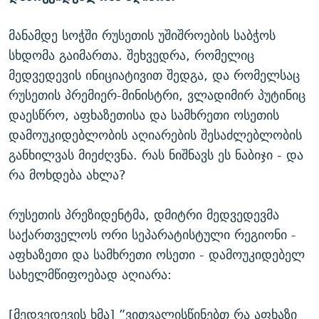
ᲒᲐᲛᲝᲘᲬᲔᲠᲔ
ᲛᲝᲚᲐᲞᲐᲠᲐᲙᲔ ᲢᲔᲥᲡᲢᲔᲑᲘ
ᲩᲔᲛᲘ ᲡᲘᲙᲕᲓᲘᲚᲘᲡ ᲛᲘᲖᲔᲖᲘᲐ COVID-19
მანამდე სოჭში რუსეთის უშიშროების საბჭოს
ᲨᲘᲜ - ᲣᲪᲮᲝᲔᲗᲨᲘ
11 ᲬᲔᲚᲘ - 11 ᲐᲛᲑᲐᲕᲘ
სხდომა გაიმართა. შეხვედრა, რომელიც
ᲚᲘᲢᲔᲠᲐᲢᲣᲠᲣᲚᲘ ᲬᲐᲮᲜᲐᲒᲔᲑᲘ
ᲡᲐᲞᲐᲠᲚᲐᲛᲔᲜᲢᲝ ᲐᲠᲩᲔᲕᲜᲔᲑᲘᲡ ᲘᲡᲢᲝᲠᲘᲐ
მედვედევის ინიციატივით შედგა, და რომელსაც
ᲐᲛᲔᲠᲘᲙᲣᲚᲘ ᲛᲝᲗᲮᲠᲝᲑᲐ
ᲑᲐᲕᲨᲕᲔᲑᲘ ᲞᲠᲝᲡᲢᲘᲢᲣᲪᲘᲐᲨᲘ - ᲐᲛᲝᲣᲗᲥᲛᲔᲚᲘ ᲐᲛᲑᲐᲕᲘ
რუსეთის პრემიერ-მინისტრი, ვლადიმირ პუტინიც
რთე/რთ-ის ყველა საიტი
დაესწრო, აფხაზეთისა და სამხრეთი ოსეთის
ᲘᲛᲞᲔᲠᲘᲐ ᲓᲐ ᲠᲐᲓᲘᲝ
5 ᲐᲛᲑᲐᲕᲘ - 20 ᲘᲕᲜᲘᲡᲡ ᲓᲐᲨᲐᲕᲔᲑᲣᲚᲔᲑᲘ
დამოუკიდებლობის აღიარების შესაძლებლობის
ᲐᲒᲕᲘᲡᲢᲝᲡ ᲝᲛᲘ
განხილვას მიეძღვნა. რას ნიშნავს ეს ნაბიჯი - და
ПРИВЕТ ᲙᲣᲚᲢᲣᲠᲐ
რა მოხდება ახლა?
რუსეთის პრეზიდენტმა, დმიტრი მედვედევმა
საქართველოს ორი სეპარატისტული რეგიონი -
აფხაზეთი და სამხრეთი ოსეთი - დამოუკიდებელ
სახელმწიფოებად აღიარა:
[მედვედევის ხმა] ”ვითვალისწინებთ რა აფხაზი